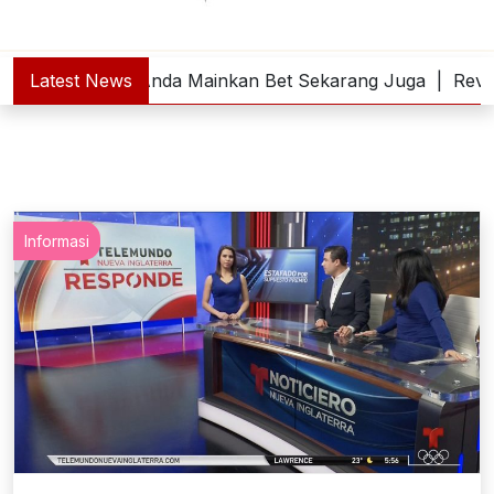
 Slot Online Anda Mainkan Bet Sekarang Juga |
Latest News
Review F
Informasi