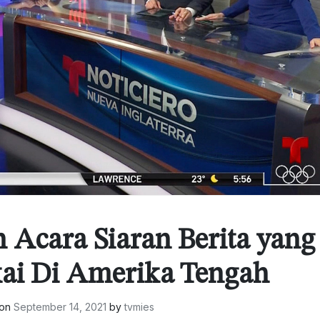
 Acara Siaran Berita yang
kai Di Amerika Tengah
 on
September 14, 2021
by
tvmies