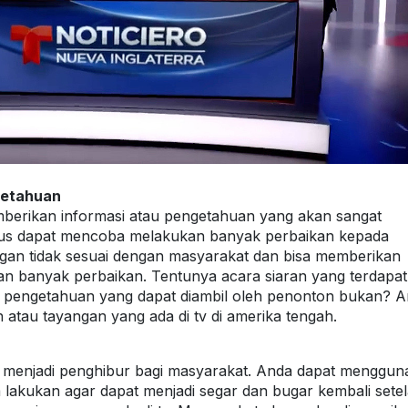
getahuan
mberikan informasi atau pengetahuan yang akan sangat
us dapat mencoba melakukan banyak perbaikan kepada
angan tidak sesuai dengan masyarakat dan bisa memberikan
an banyak perbaikan. Tentunya acara siaran yang terdapat
ai pengetahuan yang dapat diambil oleh penonton bukan? 
atau tayangan yang ada di tv di amerika tengah.
t menjadi penghibur bagi masyarakat. Anda dapat menggu
 lakukan agar dapat menjadi segar dan bugar kembali sete