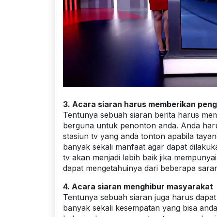
3. Acara siaran harus memberikan pen
Tentunya sebuah siaran berita harus me
berguna untuk penonton anda. Anda har
stasiun tv yang anda tonton apabila tay
banyak sekali manfaat agar dapat dilakuk
tv akan menjadi lebih baik jika mempuny
dapat mengetahuinya dari beberapa saran 
4. Acara siaran menghibur masyarakat
Tentunya sebuah siaran juga harus dapa
banyak sekali kesempatan yang bisa anda