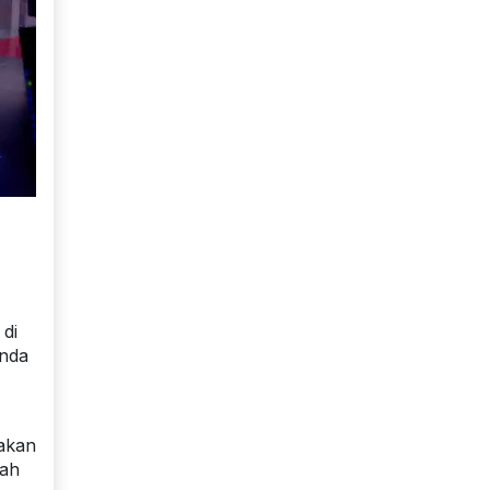
 di
Anda
nakan
lah