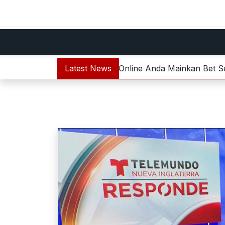
Terbaik Di Agen Slot Online Anda Mainkan Bet Sekarang J
Latest News