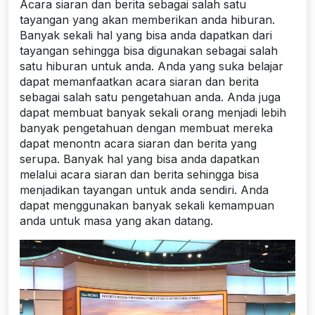
Acara siaran dan berita sebagai salah satu
tayangan yang akan memberikan anda hiburan.
Banyak sekali hal yang bisa anda dapatkan dari
tayangan sehingga bisa digunakan sebagai salah
satu hiburan untuk anda. Anda yang suka belajar
dapat memanfaatkan acara siaran dan berita
sebagai salah satu pengetahuan anda. Anda juga
dapat membuat banyak sekali orang menjadi lebih
banyak pengetahuan dengan membuat mereka
dapat menontn acara siaran dan berita yang
serupa. Banyak hal yang bisa anda dapatkan
melalui acara siaran dan berita sehingga bisa
menjadikan tayangan untuk anda sendiri. Anda
dapat menggunakan banyak sekali kemampuan
anda untuk masa yang akan datang.