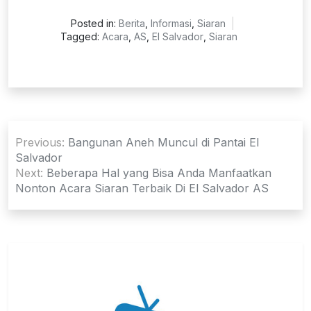
Posted in:
Berita
,
Informasi
,
Siaran
Tagged:
Acara
,
AS
,
El Salvador
,
Siaran
Post
Previous:
Bangunan Aneh Muncul di Pantai El
navigation
Salvador
Next:
Beberapa Hal yang Bisa Anda Manfaatkan
Nonton Acara Siaran Terbaik Di El Salvador AS