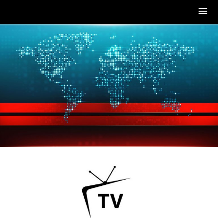
Skip
to
content