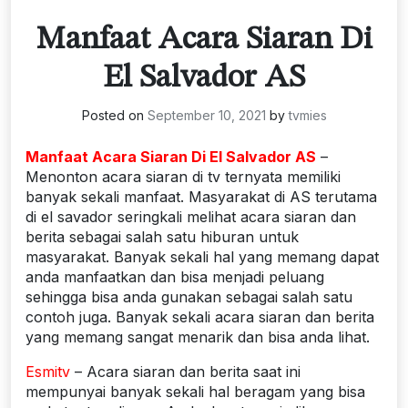
Manfaat Acara Siaran Di
El Salvador AS
Posted on
September 10, 2021
by
tvmies
Manfaat Acara Siaran Di El Salvador AS
–
Menonton acara siaran di tv ternyata memiliki
banyak sekali manfaat. Masyarakat di AS terutama
di el savador seringkali melihat acara siaran dan
berita sebagai salah satu hiburan untuk
masyarakat. Banyak sekali hal yang memang dapat
anda manfaatkan dan bisa menjadi peluang
sehingga bisa anda gunakan sebagai salah satu
contoh juga. Banyak sekali acara siaran dan berita
yang memang sangat menarik dan bisa anda lihat.
Esmitv
– Acara siaran dan berita saat ini
mempunyai banyak sekali hal beragam yang bisa