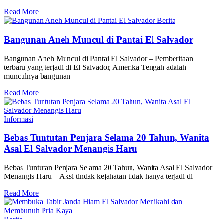
Read More
Berita
Bangunan Aneh Muncul di Pantai El Salvador
Bangunan Aneh Muncul di Pantai El Salvador – Pemberitaan
terbaru yang terjadi di El Salvador, Amerika Tengah adalah
munculnya bangunan
Read More
Informasi
Bebas Tuntutan Penjara Selama 20 Tahun, Wanita
Asal El Salvador Menangis Haru
Bebas Tuntutan Penjara Selama 20 Tahun, Wanita Asal El Salvador
Menangis Haru – Aksi tindak kejahatan tidak hanya terjadi di
Read More