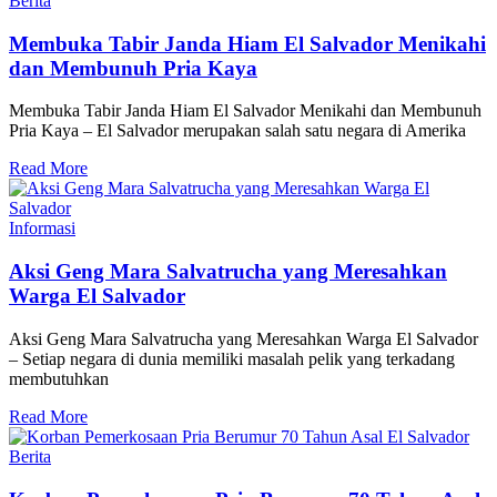
Berita
Membuka Tabir Janda Hiam El Salvador Menikahi
dan Membunuh Pria Kaya
Membuka Tabir Janda Hiam El Salvador Menikahi dan Membunuh
Pria Kaya – El Salvador merupakan salah satu negara di Amerika
Read More
Informasi
Aksi Geng Mara Salvatrucha yang Meresahkan
Warga El Salvador
Aksi Geng Mara Salvatrucha yang Meresahkan Warga El Salvador
– Setiap negara di dunia memiliki masalah pelik yang terkadang
membutuhkan
Read More
Berita