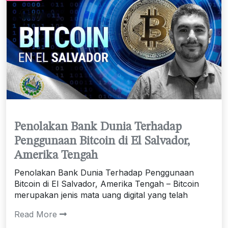
Penolakan Bank Dunia Terhadap
Penggunaan Bitcoin di El Salvador,
Amerika Tengah
Penolakan Bank Dunia Terhadap Penggunaan
Bitcoin di El Salvador, Amerika Tengah – Bitcoin
merupakan jenis mata uang digital yang telah
Read More