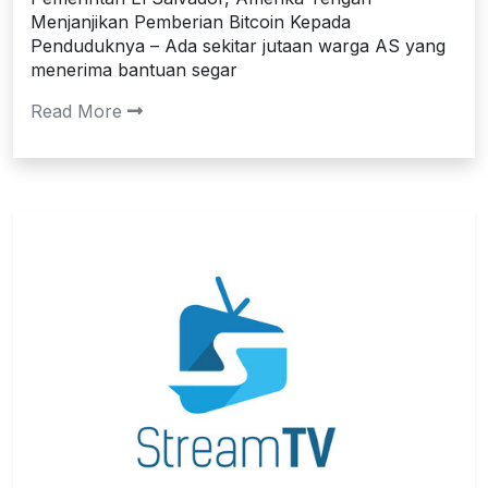
Menjanjikan Pemberian Bitcoin Kepada
Penduduknya – Ada sekitar jutaan warga AS yang
menerima bantuan segar
Read More