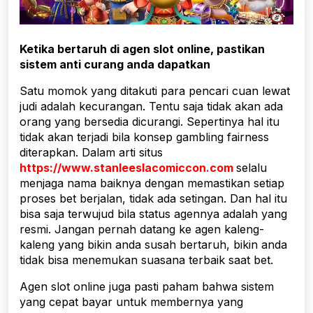
Ketika bertaruh di agen slot online, pastikan
sistem anti curang anda dapatkan
Satu momok yang ditakuti para pencari cuan lewat
judi adalah kecurangan. Tentu saja tidak akan ada
orang yang bersedia dicurangi. Sepertinya hal itu
tidak akan terjadi bila konsep gambling fairness
diterapkan. Dalam arti situs
https://www.stanleeslacomiccon.com
selalu
menjaga nama baiknya dengan memastikan setiap
proses bet berjalan, tidak ada setingan. Dan hal itu
bisa saja terwujud bila status agennya adalah yang
resmi. Jangan pernah datang ke agen kaleng-
kaleng yang bikin anda susah bertaruh, bikin anda
tidak bisa menemukan suasana terbaik saat bet.
Agen slot online juga pasti paham bahwa sistem
yang cepat bayar untuk membernya yang