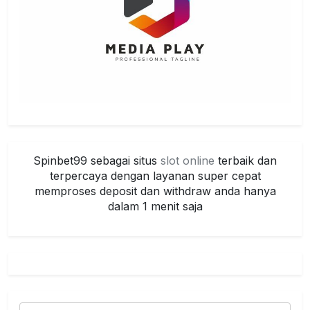
Spinbet99 sebagai situs
slot online
terbaik dan
terpercaya dengan layanan super cepat
memproses deposit dan withdraw anda hanya
dalam 1 menit saja