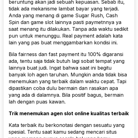
beruntung akan jadi sebuah kepuasan. Sebab itu,
tidak ada mekanisme lambat bayar yang terjadi.
Anda yang menang di game Sugar Rush, Cash
Spin dan game slot lainnya pasti paymetnnya ya
saat menang itu dilakukan. Tanpa ada waktu sedikit
pun untuk menunggu. Real payment adalah kata
lain yang pas buat menggambarkan kondisi ini.
Bila fairness dan fast payment itu 100% digaransi
ada, tentu saja tidak butuh lagi sobat tempat yang
lainnya buat judi. Ingat bahwa saat ini begitu
banyak loh agen taruhan. Mungkin anda tidak bisa
menemukan yang terbaik dalam waktu cepat. Tapi
dipastikan coba dulu bermain dan rasakan apa
yang ada di dalamnya. Bila positif bagus, bermain
lah dengan puas kawan.
Trik menemukan agen slot online kualitas terbaik
Kata terbaik itu berkonotasi dengan sesuatu yang
spesial. Tentu saat kamu sedang mencari situs