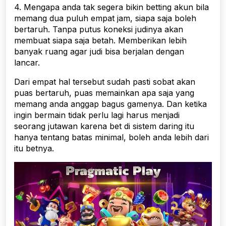
4. Mengapa anda tak segera bikin betting akun bila
memang dua puluh empat jam, siapa saja boleh
bertaruh. Tanpa putus koneksi judinya akan
membuat siapa saja betah. Memberikan lebih
banyak ruang agar judi bisa berjalan dengan
lancar.
Dari empat hal tersebut sudah pasti sobat akan
puas bertaruh, puas memainkan apa saja yang
memang anda anggap bagus gamenya. Dan ketika
ingin bermain tidak perlu lagi harus menjadi
seorang jutawan karena bet di sistem daring itu
hanya tentang batas minimal, boleh anda lebih dari
itu betnya.