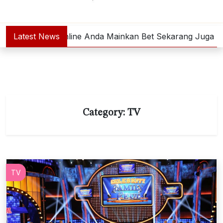
 Di Agen Slot Online Anda Mainkan Bet Sekarang Juga |
Latest News
Re
Category:
TV
TV