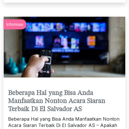
Informasi
Beberapa Hal yang Bisa Anda
Manfaatkan Nonton Acara Siaran
Terbaik Di El Salvador AS
Beberapa Hal yang Bisa Anda Manfaatkan Nonton
Acara Siaran Terbaik Di El Salvador AS – Apakah